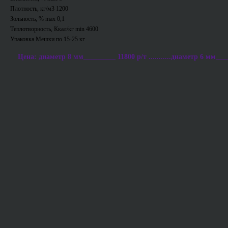
Плотность, кг/м3 1200
Зольность, % max 0,1
Теплотворность, Ккал/кг min 4600
Упаковка Мешки по 15-25 кг
Цена: диаметр 8 мм_________ 11800 р/т ...........диаметр 6 мм___