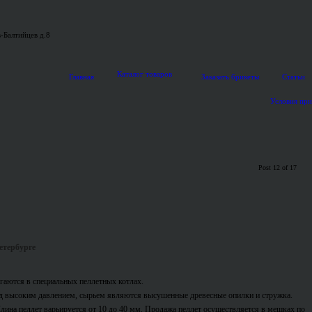
-Балтийцев д.8
Каталог товаров
Главная
Заказать брикеты
Статьи
Условия пр
Post 12 of 17
етербурге
гаются в специальных пеллетных котлах.
од высоким давлением, сырьем являются высушенные древесные опилки и стружка.
на пеллет варьируется от 10 до 40 мм. Продажа пеллет осуществляется в мешках по