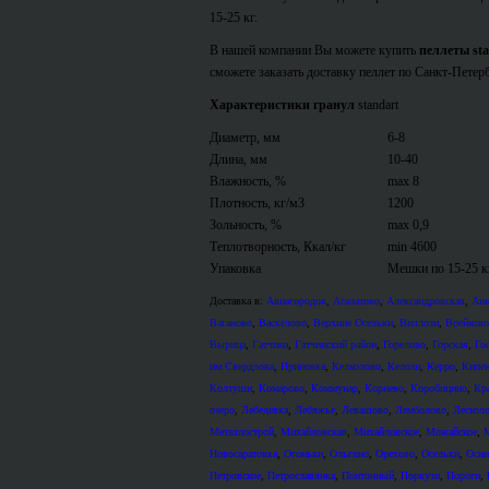
15-25 кг.
В нашей компании Вы можете купить
пеллеты sta
сможете заказать доставку пеллет по Санкт-Петер
Характеристики гранул
standart
Диаметр, мм
6-8
Длина, мм
10-40
Влажность, %
max 8
Плотность, кг/м3
1200
Зольность, %
max 0,9
Теплотворность, Ккал/кг
min 4600
Упаковка
Мешки по 15-25 к
Доставка в:
Авиагородок
,
Агалатово
,
Александровская
,
Анн
Ваганово
,
Васкелово
,
Верхние Осельки
,
Виллози
,
Воейково
Вырица
,
Гатчина
,
Гатчинский район
,
Горелово
,
Горская
,
Го
им.Свердлова
,
Ириновка
,
Келколово
,
Келози
,
Керро
,
Кипе
Колтуши
,
Комарово
,
Коммунар
,
Корнево
,
Коробицино
,
Кр
озеро
,
Лебедевка
,
Лебяжье
,
Левашово
,
Лемболово
,
Лескол
Металлострой
,
Михайловская
,
Михайловское
,
Можайское
,
М
Новосаратовка
,
Огоньки
,
Ольгино
,
Орехово
,
Осельки
,
Осин
Петровское
,
Петрославянка
,
Понтонный
,
Поркузи
,
Пороги
,