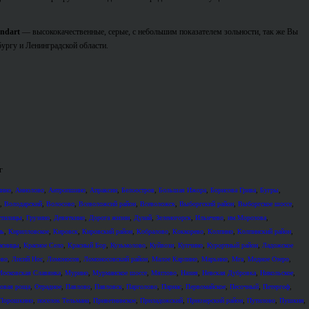
ndart
— высококачественные, серые, с небольшим показателем зольности, так же Вы
бургу и Ленинградской области.
г
ино
,
Аннолово
,
Антропшино
,
Апраксин
,
Белоостров
,
Большая Ижора
,
Борисова Грива
,
Бугры
,
,
Володарский
,
Волосово
,
Всеволожсий район
,
Всеволожск
,
Выборгский район
,
Выборгское шоссе
,
стилицы
,
Грузино
,
Девяткино
,
Дорога жизни
,
Дунай
,
Зеленогорск
,
Ильичево
,
им.Морозова
,
нь
,
Кирилловское
,
Кировск
,
Кировский район
,
Кобралово
,
Коккорево
,
Колпино
,
Колпинский район
,
асницы
,
Красное Село
,
Красный Бор
,
Кузьмолово
,
Куйвози
,
Купчино
,
Курортный район
,
Ладожское
ово
,
Лисий Нос
,
Ломоносов
,
Ломоносовский район
,
Малое Карлино
,
Марьино
,
Мга
,
Медное Озеро
,
осковская Славянка
,
Мурино
,
Мурманское шоссе
,
Мяглово
,
Назия
,
Невская Дубровка
,
Никольское
,
овая роща
,
Отрадное
,
Павлово
,
Павловск
,
Парголово
,
Парнас
,
Первомайское
,
Песочный
,
Петергоф
,
Порошкино
,
поселок Тельмана
,
Приветнинское
,
Приладожский
,
Приозерский район
,
Путилово
,
Пушкин
,