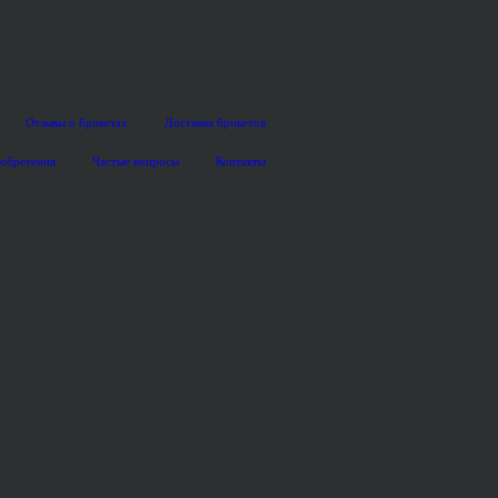
Отзывы о брикетах
Доставка брикетов
иобретения
Частые вопросы
Контакты