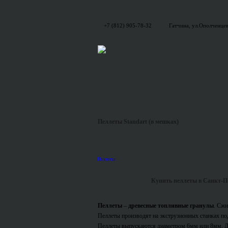
+7 (812) 905-78-32
Гатчина, ул.Ополченцев
Пеллеты Standart (в мешках)
Пеллеты
Купить пеллеты в Санкт-П
Пеллеты
–
древесные топливные гранулы
. Cжи
Пеллеты производят на экструзионных станках п
Пеллеты выпускаются диаметром 6мм или 8мм. Дли