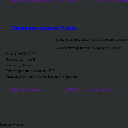
Цена: Березовые (мука)___от 12200 р/т ..........Березовые (опилки
Топливные брикеты Nielsen
Брикеты из березовых опилок. Идеальны для ками
Характеристики топливных брикетов Нильсен
Размер, мм 90 х 300
Влажность, % max 8
Зольность, % max 1
Теплотворность, Ккал/кг min 4700
Упаковка Пачки п/э ок.10 кг. В пачке 5-8 брикетов
Цена: Березовые___________ 12500 р/т ..........Лиственные_______
Каталог товаров