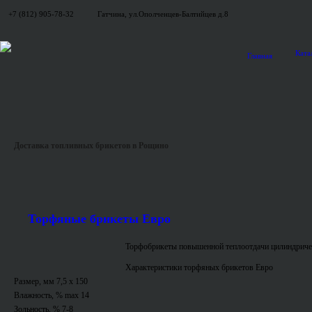
+7 (812) 905-78-32
Гатчина, ул.Ополченцев-Балтийцев д.8
Ката
Главная
Доставка топливных брикетов в Рощино
Торфяные брикеты Евро
Торфобрикеты повышенной теплоотдачи цилиндриче
Характеристики торфяных брикетов Евро
Размер, мм 7,5 x 150
Влажность, % max 14
Зольность, % 7-8