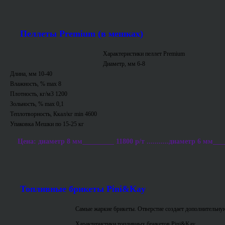
Пеллеты Premium (в мешках)
Характеристики пеллет Premium
Диаметр, мм 6-8
Длина, мм 10-40
Влажность, % max 8
Плотность, кг/м3 1200
Зольность, % max 0,1
Теплотворность, Ккал/кг min 4600
Упаковка Мешки по 15-25 кг
Цена: диаметр 8 мм_________ 11800 р/т ...........диаметр 6 мм___
Топливные брикеты Pini&Kay
Самые жаркие брикеты. Отверстие создает дополнительную
Характеристики топливных брикетов Pini&Kay