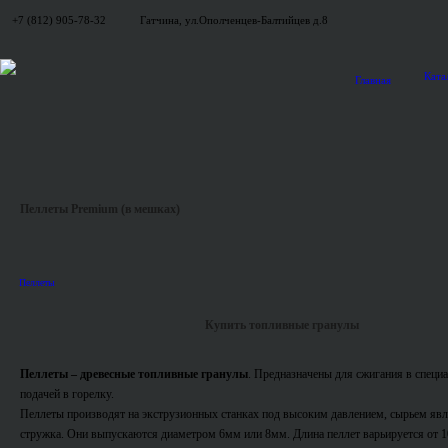
+7 (812) 905-78-32
Гатчина, ул.Ополченцев-Балтийцев д.8
Ката
Главная
Пеллеты Premium (в мешках)
Пеллеты
Купить топливные гранулы
Пеллеты – древесные топливные гранулы
. Предназначены для сжигания в специ
подачей в горелку.
Пеллеты производят на экструзионных станках под высоким давлением, сырьем яв
стружка. Они выпускаются диаметром 6мм или 8мм. Длина пеллет варьируется от 1