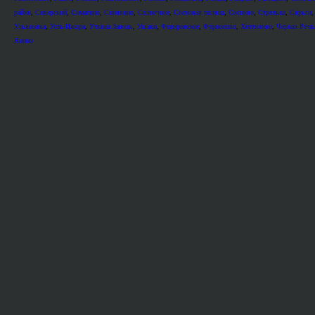
район
,
Сиверский
,
Симагино
,
Синявино
,
Солнечное
,
Сосновая поляна
,
Сосново
,
Стрельна
,
Сярьги
Ульяновка
,
Усть-Ижора
,
Уткина Заводь
,
Ушаки
,
Федоровское
,
Форносово
,
Хиттолово
,
Черная Речк
Янино