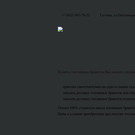
+7 (812) 905-78-32
Гатчина, ул.Ополченцев
Купить топливные брикеты Вы можете следу
приехать самостоятельно на один из наших скла
заказать доставку топливных брикетов или об
заказать доставку топливных брикетов позвон
Оплата 100% стоимости заказа топливных брикето
Цены и условия приобретения при покупке топлив