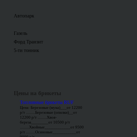
Автопарк
Газель
Форд Транзит
5-ти тонник
Цены на брикеты
Топливные брикеты RUF
Цена: Березовые (мука)___от 12200
р/т ..........Березовые (опилки)__от
12200 р/т ..........Хвоя-
береза________от 10500 р/т
..........Хвойные____________от 9500
р/т ..........Осиновые___________от
9000 р/т