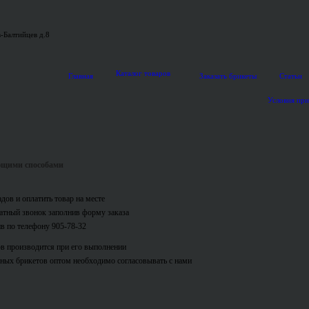
-Балтийцев д.8
Каталог товаров
Главная
Заказать брикеты
Статьи
Условия пр
ющими способами
дов и оплатить товар на месте
ратный звонок заполнив форму заказа
ив по телефону 905-78-32
в производится при его выполнении
ных брикетов оптом необходимо согласовывать с нами