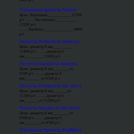
Топливные брикеты Nielsen
Цена: Березовые___________ 12500
р/т ..........Лиственные__________
12200 р/т
..........Хвойные______________ 9800
р/т
Пеллеты Premium (в мешках)
Цена: диаметр 8 мм_________
11800 р/т ...........диаметр 6
мм_________ 11800 р/т
Пеллеты Standart (в мешках)
Цена: диаметр 8 мм________от
9500 р/т ...........диаметр 6
мм________от 9500 р/т
Пеллеты Premium (в биг-беге)
Цена: диаметр 8 мм_______от
11300 р/т ...........диаметр 6
мм_______от 11300 р/т
Пеллеты Standart (в биг-беге)
Цена: диаметр 8 мм________от
9300 р/т ...........диаметр 6
мм________от 9300 р/т
Топливные брикеты Pini&Kay