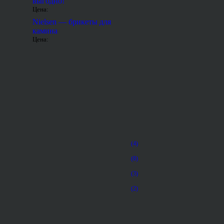
выгодно!
Цена:
Nielsen — брикеты для
камина
Цена:
(4)
(8)
(3)
(2)