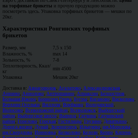
Евро с доставкой по Санкт-Петербургу и Лен.области.
Цены
на торфяные брикеты
и прочую продукцию можно
посмотреть здесь. Упаковка торфяных брикетов — мешки по
20кг.
Характеристики Ронгинских торфяных
брикетов
Размер, мм
7,5 x 150
Влажность, %
max 14
Зольность, %
7-8
Теплотворность, Ккал/
min 4500
кг
Упаковка
Мешок 20кг
Доставка в:
Авиагородок
,
Агалатово
,
Александровская
,
Аннино
,
Аннолово
,
Антропшино
,
Апраксин
,
Белоостров
,
Большая Ижора
,
Борисова Грива
,
Бугры
,
Ваганово
,
Васкелово
,
Верхние Осельки
,
Виллози
,
Воейково
,
Володарский
,
Волосово
,
Всеволожсий район
,
Всеволожск
,
Выборгский
район
,
Выборгское шоссе
,
Вырица
,
Гатчина
,
Гатчинский
район
,
Горелово
,
Горская
,
Гостилицы
,
Грузино
,
Девяткино
,
Дорога жизни
,
Дунай
,
Зеленогорск
,
Ильичево
,
им.Морозова
,
им.Свердлова
,
Ириновка
,
Келколово
,
Келози
,
Керро
,
Кипень
,
Кирилловское
,
Кировск
,
Кировский район
,
Кобралово
,