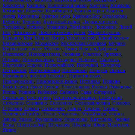
Коккорево
,
Колпино
,
Колпинский район
,
Колтуши
,
Комарово
,
Коммунар
,
Корнево
,
Коробицино
,
Красная горка
,
Красная
звезда
,
Красницы
,
Красное Село
,
Красный Бор
,
Кузьмолово
,
Куйвози
,
Купчино
,
Курортный район
,
Ладожское озеро
,
Лебедевка
,
Лебяжье
,
Левашово
,
Лемболово
,
Лесколово
,
Лисий
Нос
,
Ломоносов
,
Ломоносовский район
,
Малое Карлино
,
Марьино
,
Мга
,
Медное Озеро
,
Металлострой
,
Михайловская
,
Михайловское
,
Можайское
,
Московская Славянка
,
Мурино
,
Мурманское шоссе
,
Мяглово
,
Назия
,
Невская Дубровка
,
Никольское
,
Новосаратовка
,
Огоньки
,
Ольгино
,
Орехово
,
Осельки
,
Осиновая роща
,
Отрадное
,
Павлово
,
Павловск
,
Парголово
,
Парнас
,
Первомайское
,
Песочный
,
Петергоф
,
Петровское
,
Петрославянка
,
Понтонный
,
Поркузи
,
Пороги
,
Порошкино
,
поселок Тельмана
,
Приветнинское
,
Приладожский
,
Приозерский район
,
Путилово
,
Пушкин
,
Разметелево
,
Рахья
,
Репино
,
Решетниково
,
Ржевка
,
Романовка
,
Ропша
,
Рощино
,
Рыбацкое
,
Саблино
,
Сады
,
Саперный
,
Сертолово
,
Сестрорецк
,
Сестрорецкий район
,
Сиверский
,
Симагино
,
Синявино
,
Солнечное
,
Сосновая поляна
,
Сосново
,
Стрельна
,
Сярьги
,
Сяськелево
,
Тайцы
,
Токсово
,
Торики
,
Тосненский район
,
Тосно
,
Ульяновка
,
Усть-Ижора
,
Уткина
Заводь
,
Ушаки
,
Федоровское
,
Форносово
,
Хиттолово
,
Черная
Речка
,
Шлиссельбург
,
Шувалово
,
Шушары
,
Юкки
,
Яльгелево
,
Янино