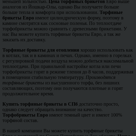
меньшей зольностью.
Цена торфяных брикетов
Евро выше
аналогов из Йошкар-Олы, однако Вы получаете больше
больше тепла и комфорта при использовании.
Торфяные
брикеты Евро
имеют цилиндрическую форму, поэтому в
камине смотрятся как сосновые поленья. По теплоотдаче
торфобрикеты можно сравнить с древесными брикетами. У
нас Вы можете купить торфяные брикеты Евро, а так же
заказать их доставку.
Торфяные брикеты для отопления
хорошо использовать как
в котлах, так и в каминах и печах. Однако, именно в горелках
с регулировкой подачи воздуха можно добиться максимальной
теплоотдачи. При правильной настройке котла или печи
торфобрикеты горят в режиме тления до 8 часов, поддерживая
в помещении стабильную температуру.
Производятся
торфяные брикеты
из высушенного торфа, без лишних
составляющих, поэтому они получаются плотные и горят
продолжительное время.
Купить торфяные брикеты в СПб
достаточно просто,
однако следует обращать внимание на качество.
Торфобрикеты Евро
имеют темный цвет и имеют 100%
торфяной состав.
В нашей компании Вы можете купить торфяные брикеты