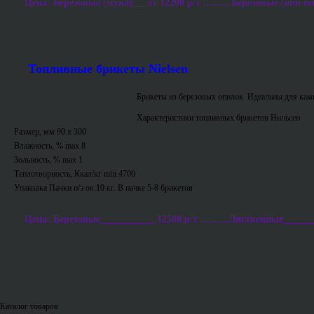
Цена: Березовые (мука)___от 12200 р/т ..........Березовые (опилки
Топливные брикеты Nielsen
Брикеты из березовых опилок. Идеальны для ками
Характеристики топливных брикетов Нильсен
Размер, мм 90 х 300
Влажность, % max 8
Зольность, % max 1
Теплотворность, Ккал/кг min 4700
Упаковка Пачки п/э ок.10 кг. В пачке 5-8 брикетов
Цена: Березовые___________ 12500 р/т ..........Лиственные_______
Каталог товаров