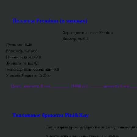
Пеллеты Premium (в мешках)
Характеристики пеллет Premium
Диаметр, мм 6-8
Длина, мм 10-40
Влажность, % max 8
Плотность, кг/м3 1200
Зольность, % max 0,1
Теплотворность, Ккал/кг min 4600
Упаковка Мешки по 15-25 кг
Цена: диаметр 8 мм_________ 11800 р/т ...........диаметр 6 мм___
Топливные брикеты Pini&Kay
Самые жаркие брикеты. Отверстие создает дополнительную
Характеристики топливных брикетов Pini&Kay