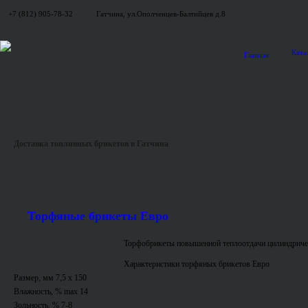
+7 (812) 905-78-32
Гатчина, ул.Ополченцев-Балтийцев д.8
Ката
Главная
Доставка топливных брикетов в Гатчина
Торфяные брикеты Евро
Торфобрикеты повышенной теплоотдачи цилиндриче
Характеристики торфяных брикетов Евро
Размер, мм 7,5 x 150
Влажность, % max 14
Зольность, % 7-8