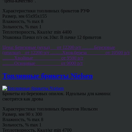
"цена-качество".
Характеристики топливных брикетов РУФ
Размер, мм 65х95х155
Влажность, % max 8
Зольность, % max 1
Теплотворность, Ккал/кг min 4400
Упаковка Пачки п/э ок.10кг. В пачке 12 брикетов
Цена: Березовые (мука)___от 12200 р/т ..........Березовые
(опилки)__от 12200 р/т ..........Хвоя-береза________от 10500 р/т
..........Хвойные____________от 9500 р/т
..........Осиновые___________от 9000 р/т
Топливные брикеты Nielsen
Брикеты из березовых опилок. Идеальны для камина:
смотрятся как дрова
Характеристики топливных брикетов Нильсен
Размер, мм 90 х 300
Влажность, % max 8
Зольность, % max 1
Теплотворность, Ккал/кг min 4700