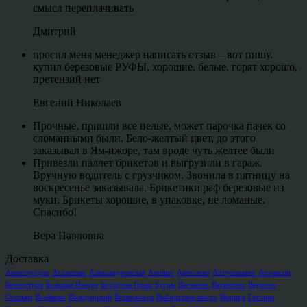
смысл переплачивать
Дмитрий
просил меня менеджер написать отзыв – вот пишу.
купил березовые РУФЫ, хорошие, белые, горят хорошо,
претензий нет
Евгений Николаев
Прочные, пришли все целые, может парочка пачек со
сломанными были. Бело-желтый цвет, до этого
заказывал в Ям-ижоре, там вроде чуть желтее были
Привезли паллет брикетов и выгрузили в гараж.
Вручную водитель с грузчиком. Звонила в пятницу на
воскресенье заказывала. Брикетики раф березовые из
муки. Брикеты хорошие, в упаковке, не ломаные.
Спасибо!
Вера Павловна
Доставка
Авиагородок
Агалатово
Александровская
Аннино
Аннолово
Антропшино
Апраксин
Белоостров
Большая Ижора
Борисова Грива
Бугры
Ваганово
Васкелово
Верхние
Осельки
Воейково
Володарский
Всеволожск
Выборгское шоссе
Вырица
Гатчина