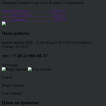
Упаковка Пачки п/э ок.10 кг. В пачке 5-8 брикетов
Цена: Березовые___________ 12500 р/т
..........Лиственные__________ 12200 р/т
..........Хвойные______________ 9800 р/т
Часы работы
прием заказов 9:00 - 21:00 склад 9:00-19:00 (уточняйте)
Сейчас:
09:33:48
тел: +7 (812) 900-60-37
Автопарк
Газель
Форд Транзит
5-ти тонник
Цены на брикеты