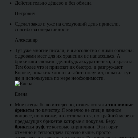
Действительно дёшево и без обмана
Петрович
Сделал заказ и уже на следующий день привезли,
спасибо за оперативность
Александр
Тут уже многие писали, и я абсолютно с ними согласна:
с дровами мест для их хранения не напасешься. А
брикетики сложил где-нибудь аккуратненько, и красота.
Тем более что и привозят их быстро, и разгружают.
Короче, никаких хлопот и забот: получил, оплатил тут
же и используешь по мере необходимости.
Елена
Мне всегда было интересно, отличаются ли
топливные
брикеты
по качеству. Я конечно не спец в данном
вопросе, но похоже, что отличаются, по крайней мере от
предыдущих брикетов которые я покупал. Беру
брикеты руф
, те которые кирпичики. Эти горят
отменно и теплоотдача гораздо выше, просто
замечательно, честно, не ожидал. Буду теперь заказывать