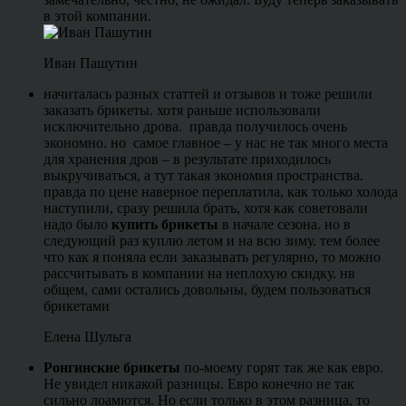
в этой компании.
Иван Пашутин
начиталась разных статтей и отзывов и тоже решили
заказать брикеты. хотя раньше использовали
исключительно дрова. правда получилось очень
экономно. но самое главное – у нас не так много места
для хранения дров – в результате приходилось
выкручиваться, а тут такая экономия пространства.
правда по цене наверное переплатила, как только холода
наступили, сразу решила брать, хотя как советовали
надо было
купить брикеты
в начале сезона. но в
следующий раз куплю летом и на всю зиму. тем более
что как я поняла если заказывать регулярно, то можно
рассчитывать в компании на неплохую скидку. нв
общем, сами остались довольны, будем пользоваться
брикетами
Елена Шульга
Ронгинские брикеты
по-моему горят так же как евро.
Не увидел никакой разницы. Евро конечно не так
сильно лоамются. Но если только в этом разница, то