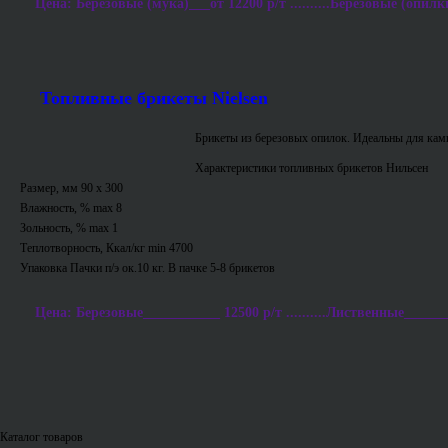
Цена: Березовые (мука)___от 12200 р/т ..........Березовые (опилки
Топливные брикеты Nielsen
Брикеты из березовых опилок. Идеальны для ками
Характеристики топливных брикетов Нильсен
Размер, мм 90 х 300
Влажность, % max 8
Зольность, % max 1
Теплотворность, Ккал/кг min 4700
Упаковка Пачки п/э ок.10 кг. В пачке 5-8 брикетов
Цена: Березовые___________ 12500 р/т ..........Лиственные_______
Каталог товаров