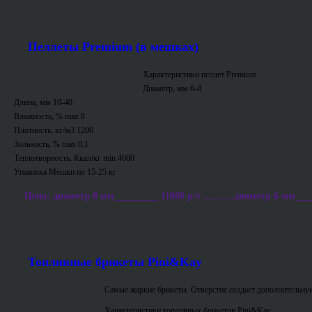
Пеллеты Premium (в мешках)
Характеристики пеллет Premium
Диаметр, мм 6-8
Длина, мм 10-40
Влажность, % max 8
Плотность, кг/м3 1200
Зольность, % max 0,1
Теплотворность, Ккал/кг min 4600
Упаковка Мешки по 15-25 кг
Цена: диаметр 8 мм_________ 11800 р/т ...........диаметр 6 мм___
Топливные брикеты Pini&Kay
Самые жаркие брикеты. Отверстие создает дополнительную
Характеристики топливных брикетов Pini&Kay