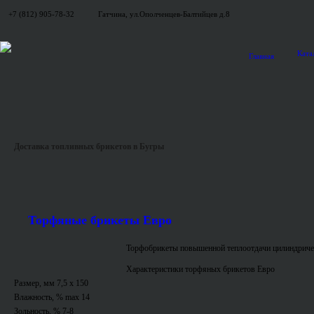
+7 (812) 905-78-32
Гатчина, ул.Ополченцев-Балтийцев д.8
Ката
Главная
Доставка топливных брикетов в Бугры
Торфяные брикеты Евро
Торфобрикеты повышенной теплоотдачи цилиндриче
Характеристики торфяных брикетов Евро
Размер, мм 7,5 x 150
Влажность, % max 14
Зольность, % 7-8