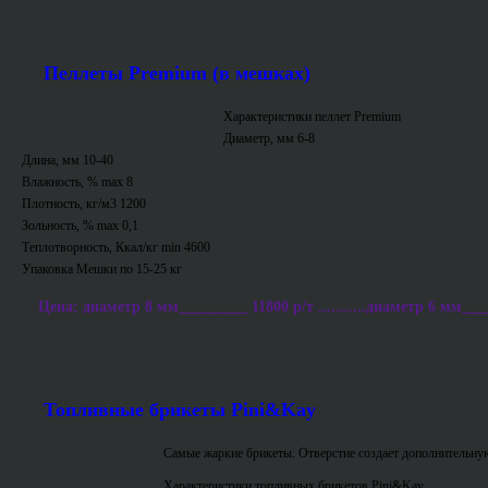
Пеллеты Premium (в мешках)
Характеристики пеллет Premium
Диаметр, мм 6-8
Длина, мм 10-40
Влажность, % max 8
Плотность, кг/м3 1200
Зольность, % max 0,1
Теплотворность, Ккал/кг min 4600
Упаковка Мешки по 15-25 кг
Цена: диаметр 8 мм_________ 11800 р/т ...........диаметр 6 мм___
Топливные брикеты Pini&Kay
Самые жаркие брикеты. Отверстие создает дополнительную
Характеристики топливных брикетов Pini&Kay