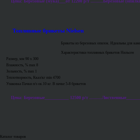
Цена: Березовые (мука)___от 12200 р/т ..........Березовые (опилки
Топливные брикеты Nielsen
Брикеты из березовых опилок. Идеальны для ками
Характеристики топливных брикетов Нильсен
Размер, мм 90 х 300
Влажность, % max 8
Зольность, % max 1
Теплотворность, Ккал/кг min 4700
Упаковка Пачки п/э ок.10 кг. В пачке 5-8 брикетов
Цена: Березовые___________ 12500 р/т ..........Лиственные_______
Каталог товаров