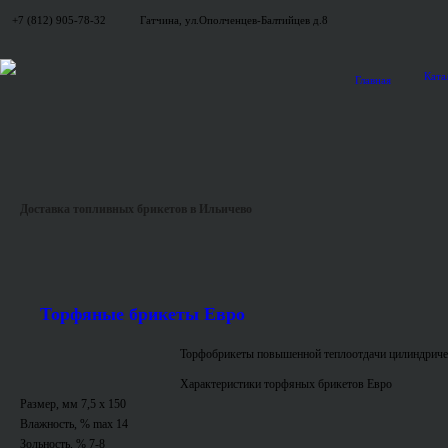
+7 (812) 905-78-32
Гатчина, ул.Ополченцев-Балтийцев д.8
Ката
Главная
Доставка топливных брикетов в Ильичево
Торфяные брикеты Евро
Торфобрикеты повышенной теплоотдачи цилиндриче
Характеристики торфяных брикетов Евро
Размер, мм 7,5 x 150
Влажность, % max 14
Зольность, % 7-8