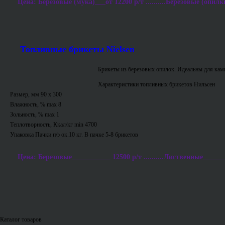
Цена: Березовые (мука)___от 12200 р/т ..........Березовые (опилки
Топливные брикеты Nielsen
Брикеты из березовых опилок. Идеальны для ками
Характеристики топливных брикетов Нильсен
Размер, мм 90 х 300
Влажность, % max 8
Зольность, % max 1
Теплотворность, Ккал/кг min 4700
Упаковка Пачки п/э ок.10 кг. В пачке 5-8 брикетов
Цена: Березовые___________ 12500 р/т ..........Лиственные_______
Каталог товаров