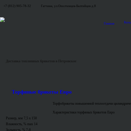
+7 (812) 905-78-32
Гатчина, ул.Ополченцев-Балтийцев д.8
Ката
Главная
Доставка топливных брикетов в Петровское
Торфяные брикеты Евро
Торфобрикеты повышенной теплоотдачи цилиндриче
Характеристики торфяных брикетов Евро
Размер, мм 7,5 x 150
Влажность, % max 14
Зольность, % 7-8