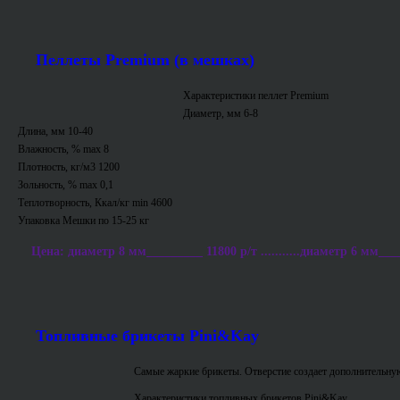
Пеллеты Premium (в мешках)
Характеристики пеллет Premium
Диаметр, мм 6-8
Длина, мм 10-40
Влажность, % max 8
Плотность, кг/м3 1200
Зольность, % max 0,1
Теплотворность, Ккал/кг min 4600
Упаковка Мешки по 15-25 кг
Цена: диаметр 8 мм_________ 11800 р/т ...........диаметр 6 мм___
Топливные брикеты Pini&Kay
Самые жаркие брикеты. Отверстие создает дополнительную
Характеристики топливных брикетов Pini&Kay