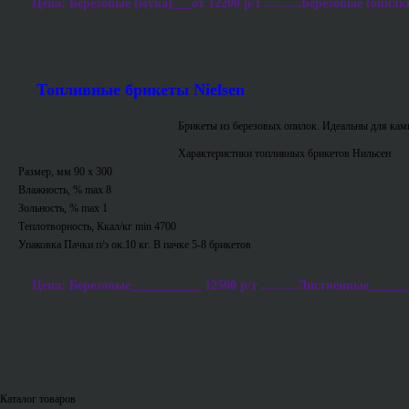
Цена: Березовые (мука)___от 12200 р/т ..........Березовые (опилки
Топливные брикеты Nielsen
Брикеты из березовых опилок. Идеальны для ками
Характеристики топливных брикетов Нильсен
Размер, мм 90 х 300
Влажность, % max 8
Зольность, % max 1
Теплотворность, Ккал/кг min 4700
Упаковка Пачки п/э ок.10 кг. В пачке 5-8 брикетов
Цена: Березовые___________ 12500 р/т ..........Лиственные_______
Каталог товаров