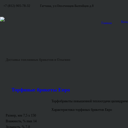
+7 (812) 905-78-32
Гатчина, ул.Ополченцев-Балтийцев д.8
Ката
Главная
Доставка топливных брикетов в Ольгино
Торфяные брикеты Евро
Торфобрикеты повышенной теплоотдачи цилиндриче
Характеристики торфяных брикетов Евро
Размер, мм 7,5 x 150
Влажность, % max 14
Зольность, % 7-8