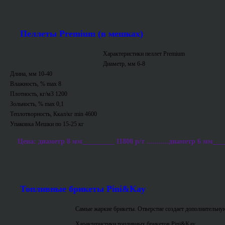
Пеллеты Premium (в мешках)
Характеристики пеллет Premium
Диаметр, мм 6-8
Длина, мм 10-40
Влажность, % max 8
Плотность, кг/м3 1200
Зольность, % max 0,1
Теплотворность, Ккал/кг min 4600
Упаковка Мешки по 15-25 кг
Цена: диаметр 8 мм_________ 11800 р/т ...........диаметр 6 мм___
Топливные брикеты Pini&Kay
Самые жаркие брикеты. Отверстие создает дополнительную
Характеристики топливных брикетов Pini&Kay