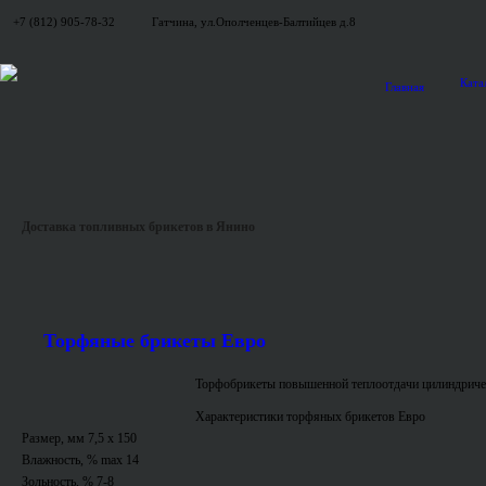
+7 (812) 905-78-32
Гатчина, ул.Ополченцев-Балтийцев д.8
Ката
Главная
Доставка топливных брикетов в Янино
Торфяные брикеты Евро
Торфобрикеты повышенной теплоотдачи цилиндриче
Характеристики торфяных брикетов Евро
Размер, мм 7,5 x 150
Влажность, % max 14
Зольность, % 7-8