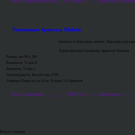
Цена: Березовые (мука)___от 12200 р/т ..........Березовые (опилки
Топливные брикеты Nielsen
Брикеты из березовых опилок. Идеальны для ками
Характеристики топливных брикетов Нильсен
Размер, мм 90 х 300
Влажность, % max 8
Зольность, % max 1
Теплотворность, Ккал/кг min 4700
Упаковка Пачки п/э ок.10 кг. В пачке 5-8 брикетов
Цена: Березовые___________ 12500 р/т ..........Лиственные_______
Каталог товаров