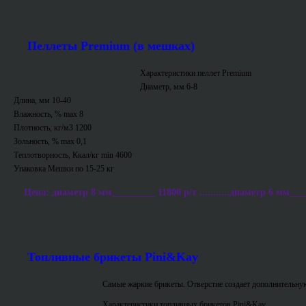
Пеллеты Premium (в мешках)
Характеристики пеллет Premium
Диаметр, мм 6-8
Длина, мм 10-40
Влажность, % max 8
Плотность, кг/м3 1200
Зольность, % max 0,1
Теплотворность, Ккал/кг min 4600
Упаковка Мешки по 15-25 кг
Цена: диаметр 8 мм_________ 11800 р/т ...........диаметр 6 мм___
Топливные брикеты Pini&Kay
Самые жаркие брикеты. Отверстие создает дополнительную
Характеристики топливных брикетов Pini&Kay