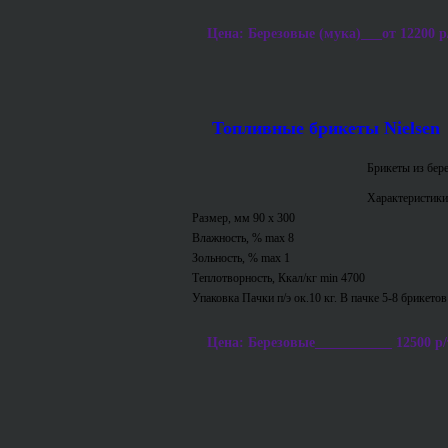
Цена: Березовые (мука)___от 12200 р/т 
Топливные брикеты Nielsen
Брикеты из бер
Характеристики
Размер, мм 90 х 300
Влажность, % max 8
Зольность, % max 1
Теплотворность, Ккал/кг min 4700
Упаковка Пачки п/э ок.10 кг. В пачке 5-8 брикетов
Цена: Березовые___________ 12500 р/т 