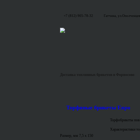
+7 (812) 905-78-32
Гатчина, ул.Ополченцев
Доставка топливных брикетов в Форносово
Торфяные брикеты Евро
Торфобрикеты пов
Характеристики т
Размер, мм 7,5 x 150