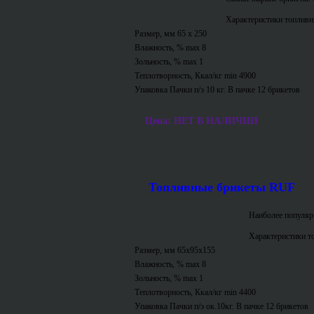
Характеристики топливн
Размер, мм 65 х 250
Влажность, % max 8
Зольность, % max 1
Теплотворность, Ккал/кг min 4900
Упаковка Пачки п/э 10 кг. В пачке 12 брикетов
Цена: НЕТ В НАЛИЧИИ
Топливные брикеты RUF
Наиболее популяр
Характеристики т
Размер, мм 65х95х155
Влажность, % max 8
Зольность, % max 1
Теплотворность, Ккал/кг min 4400
Упаковка Пачки п/э ок.10кг. В пачке 12 брикетов