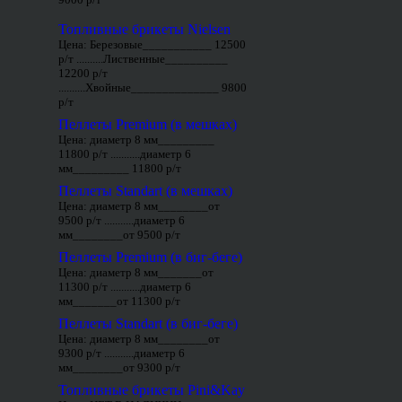
Топливные брикеты Nielsen
Цена: Березовые___________ 12500
р/т ..........Лиственные__________
12200 р/т
..........Хвойные______________ 9800
р/т
Пеллеты Premium (в мешках)
Цена: диаметр 8 мм_________
11800 р/т ...........диаметр 6
мм_________ 11800 р/т
Пеллеты Standart (в мешках)
Цена: диаметр 8 мм________от
9500 р/т ...........диаметр 6
мм________от 9500 р/т
Пеллеты Premium (в биг-беге)
Цена: диаметр 8 мм_______от
11300 р/т ...........диаметр 6
мм_______от 11300 р/т
Пеллеты Standart (в биг-беге)
Цена: диаметр 8 мм________от
9300 р/т ...........диаметр 6
мм________от 9300 р/т
Топливные брикеты Pini&Kay