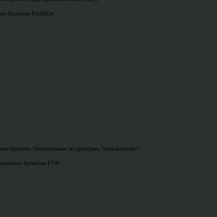
ых брикетов Pini&Kay
ные брикеты. Оптимальные по критерию "цена-качество".
опливных брикетов РУФ