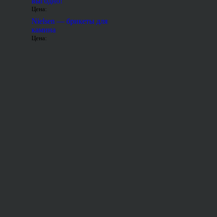
выгодно!
Цена:
Nielsen — брикеты для
камина
Цена: