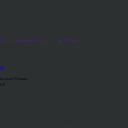
 ...........диаметр 6 мм________от 9500 р/т
е)
ки пеллет Premium
6-8