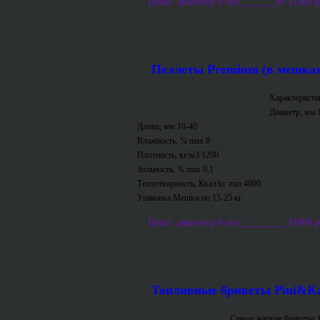
Цена: диаметр 8 мм_______от 11300 р/т
Пеллеты Premium (в мешках
Характеристи
Диаметр, мм 
Длина, мм 10-40
Влажность, % max 8
Плотность, кг/м3 1200
Зольность, % max 0,1
Теплотворность, Ккал/кг min 4600
Упаковка Мешки по 15-25 кг
Цена: диаметр 8 мм_________ 11800 р/т
Топливные брикеты Pini&K
Самые жаркие брикеты. 