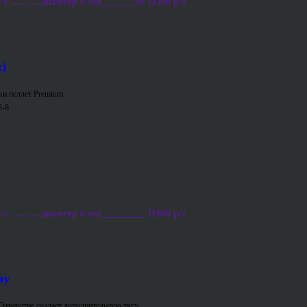
 ...........диаметр 6 мм_______от 11300 р/т
)
ки пеллет Premium
6-8
 ...........диаметр 6 мм_________ 11800 р/т
ay
Отверстие создает дополнительную тягу.