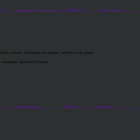
..........Березовые (опилки)__от 12200 р/т ..........Хвоя-береза________
езовых опилок. Идеальны для камина: смотрятся как дрова
 топливных брикетов Нильсен
..........Лиственные__________ 12200 р/т ..........Хвойные____________