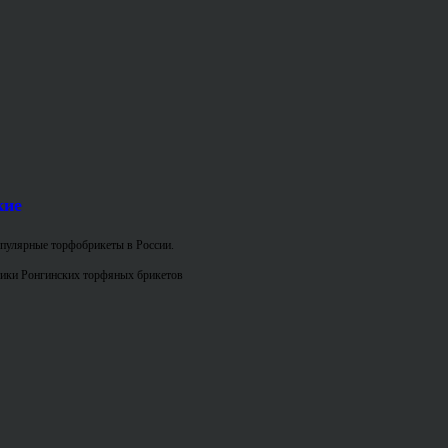
кие
пулярные торфобрикеты в России.
ики Ронгинских торфяных брикетов