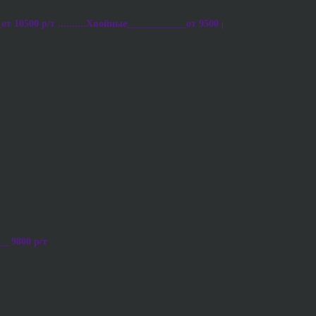
от 10500 р/т ..........Хвойные____________от 9500 р/т ..........Осиновы
__ 9800 р/т