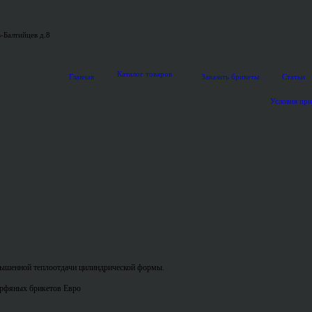
-Балтийцев д.8
Каталог товаров
Главная
Заказать брикеты
Статьи
Условия пр
ышенной теплоотдачи цилиндрической формы.
орфяных брикетов Евро