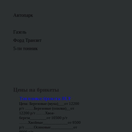
Автопарк
Газель
Форд Транзит
5-ти тонник
Цены на брикеты
Топливные брикеты RUF
Цена: Березовые (мука)___от 12200
р/т ..........Березовые (опилки)__от
12200 р/т ..........Хвоя-
береза________от 10500 р/т
..........Хвойные____________от 9500
р/т ..........Осиновые___________от
9000 р/т