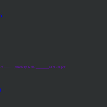
)
 ...........диаметр 6 мм________от 9300 р/т
)
rt