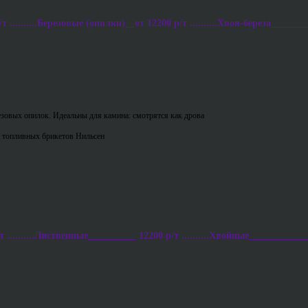
..........Березовые (опилки)__от 12200 р/т ..........Хвоя-береза________
езовых опилок. Идеальны для камина: смотрятся как дрова
 топливных брикетов Нильсен
..........Лиственные__________ 12200 р/т ..........Хвойные____________