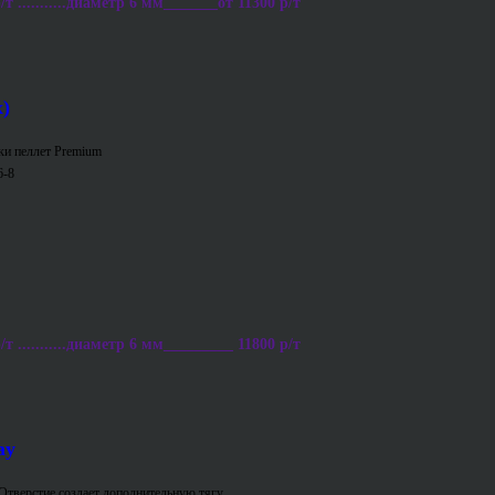
 ...........диаметр 6 мм_______от 11300 р/т
)
ки пеллет Premium
6-8
 ...........диаметр 6 мм_________ 11800 р/т
ay
Отверстие создает дополнительную тягу.