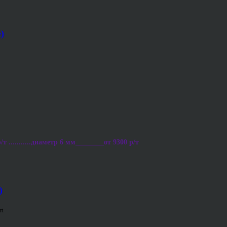
)
 ...........диаметр 6 мм________от 9300 р/т
)
rt