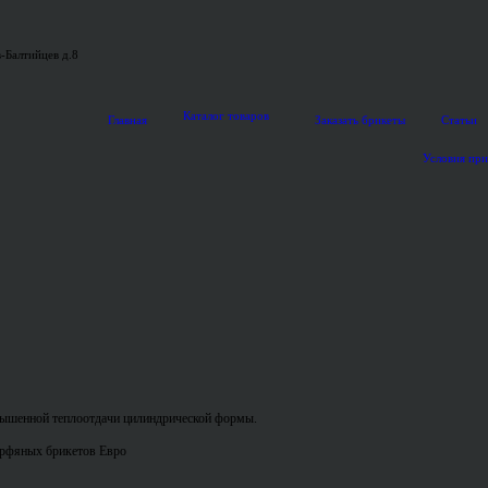
-Балтийцев д.8
Каталог товаров
Главная
Заказать брикеты
Статьи
Условия пр
ышенной теплоотдачи цилиндрической формы.
орфяных брикетов Евро