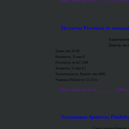
Цена: диаметр 8 мм_______от 11300 р/т
Пеллеты Premium (в мешках
Характеристи
Диаметр, мм 
Длина, мм 10-40
Влажность, % max 8
Плотность, кг/м3 1200
Зольность, % max 0,1
Теплотворность, Ккал/кг min 4600
Упаковка Мешки по 15-25 кг
Цена: диаметр 8 мм_________ 11800 р/т
Топливные брикеты Pini&K
Самые жаркие брикеты. 