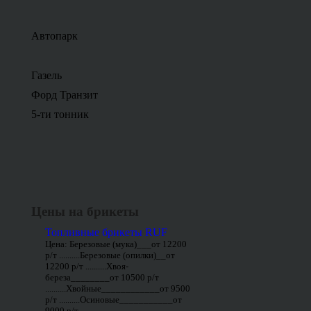
Автопарк
Газель
Форд Транзит
5-ти тонник
Цены на брикеты
Топливные брикеты RUF
Цена: Березовые (мука)___от 12200
р/т ..........Березовые (опилки)__от
12200 р/т ..........Хвоя-
береза________от 10500 р/т
..........Хвойные____________от 9500
р/т ..........Осиновые___________от
9000 р/т