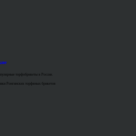
кие
пулярные торфобрикеты в России.
ики Ронгинских торфяных брикетов