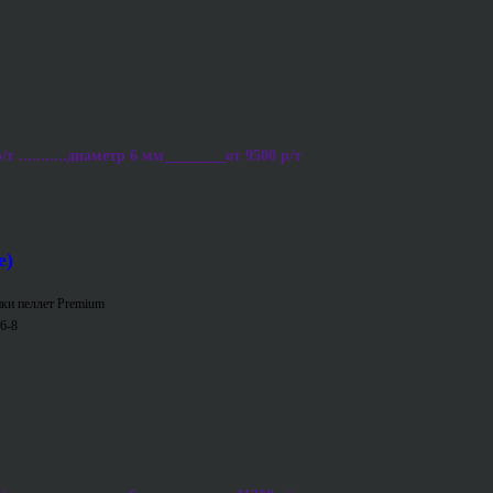
 ...........диаметр 6 мм________от 9500 р/т
е)
ки пеллет Premium
6-8