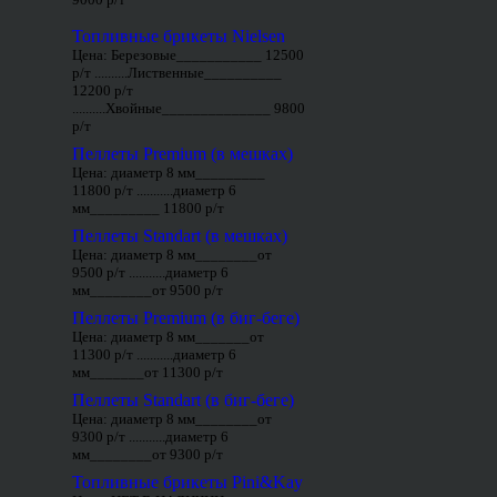
Топливные брикеты Nielsen
Цена: Березовые___________ 12500
р/т ..........Лиственные__________
12200 р/т
..........Хвойные______________ 9800
р/т
Пеллеты Premium (в мешках)
Цена: диаметр 8 мм_________
11800 р/т ...........диаметр 6
мм_________ 11800 р/т
Пеллеты Standart (в мешках)
Цена: диаметр 8 мм________от
9500 р/т ...........диаметр 6
мм________от 9500 р/т
Пеллеты Premium (в биг-беге)
Цена: диаметр 8 мм_______от
11300 р/т ...........диаметр 6
мм_______от 11300 р/т
Пеллеты Standart (в биг-беге)
Цена: диаметр 8 мм________от
9300 р/т ...........диаметр 6
мм________от 9300 р/т
Топливные брикеты Pini&Kay