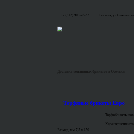
+7 (812) 905-78-32
Гатчина, ул.Ополченцев
Доставка топливных брикетов в Осельки
Торфяные брикеты Евро
Торфобрикеты пов
Характеристики т
Размер, мм 7,5 x 150