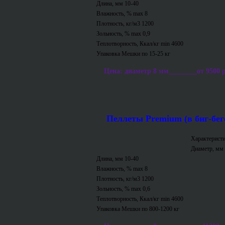
Длина, мм 10-40
Влажность, % max 8
Плотность, кг/м3 1200
Зольность, % max 0,9
Теплотворность, Ккал/кг min 4600
Упаковка Мешки по 15-25 кг
Цена: диаметр 8 мм________от 9500 р/т
Пеллеты Premium (в биг-бег
Характеристи
Диаметр, мм 
Длина, мм 10-40
Влажность, % max 8
Плотность, кг/м3 1200
Зольность, % max 0,6
Теплотворность, Ккал/кг min 4600
Упаковка Мешки по 800-1200 кг