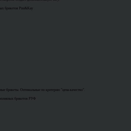
ых брикетов Pini&Kay
ные брикеты. Оптимальные по критерию "цена-качество".
опливных брикетов РУФ