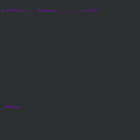
от 10500 р/т ..........Хвойные____________от 9500 р/т ..........Осиновы
__ 9800 р/т