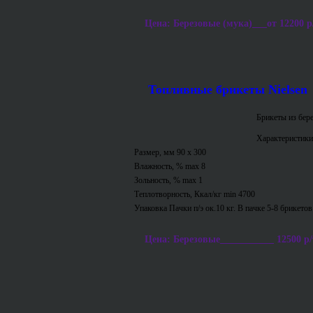
Цена: Березовые (мука)___от 12200 р/т 
Топливные брикеты Nielsen
Брикеты из бер
Характеристики
Размер, мм 90 х 300
Влажность, % max 8
Зольность, % max 1
Теплотворность, Ккал/кг min 4700
Упаковка Пачки п/э ок.10 кг. В пачке 5-8 брикетов
Цена: Березовые___________ 12500 р/т 