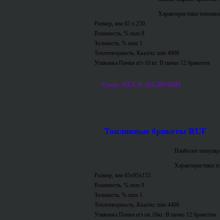
Характеристики топливн
Размер, мм 65 х 250
Влажность, % max 8
Зольность, % max 1
Теплотворность, Ккал/кг min 4900
Упаковка Пачки п/э 10 кг. В пачке 12 брикетов
Цена: НЕТ В НАЛИЧИИ
Топливные брикеты RUF
Наиболее популяр
Характеристики т
Размер, мм 65х95х155
Влажность, % max 8
Зольность, % max 1
Теплотворность, Ккал/кг min 4400
Упаковка Пачки п/э ок.10кг. В пачке 12 брикетов