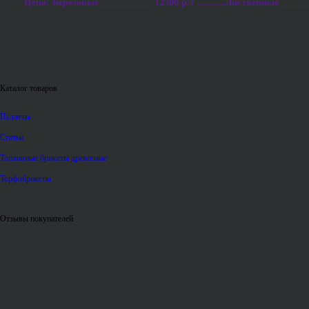
Цена: Березовые___________ 12500 р/т ..........Лиственные_______
Каталог товаров
Пеллеты
Статьи
Топливные брикеты древесные
Торфобрикеты
Отзывы покупателей