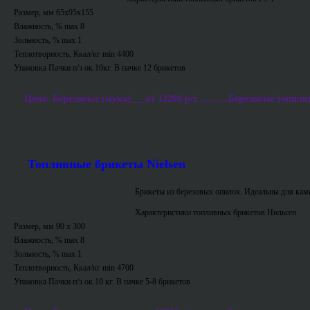
Размер, мм 65х95х155
Влажность, % max 8
Зольность, % max 1
Теплотворность, Ккал/кг min 4400
Упаковка Пачки п/э ок.10кг. В пачке 12 брикетов
Цена: Березовые (мука)___от 12200 р/т ..........Березовые (опилки
Топливные брикеты Nielsen
Брикеты из березовых опилок. Идеальны для ками
Характеристики топливных брикетов Нильсен
Размер, мм 90 х 300
Влажность, % max 8
Зольность, % max 1
Теплотворность, Ккал/кг min 4700
Упаковка Пачки п/э ок.10 кг. В пачке 5-8 брикетов