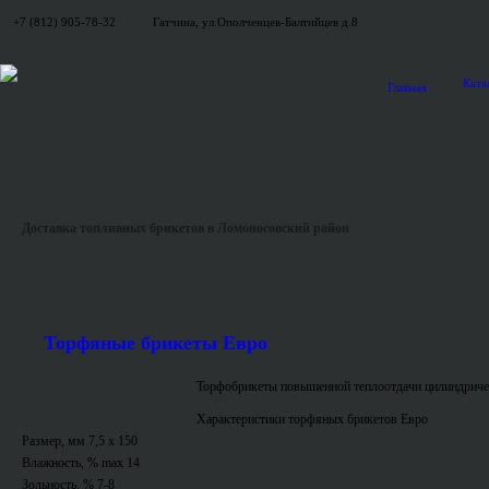
+7 (812) 905-78-32
Гатчина, ул.Ополченцев-Балтийцев д.8
Ката
Главная
Доставка топливных брикетов в Ломоносовский район
Торфяные брикеты Евро
Торфобрикеты повышенной теплоотдачи цилиндриче
Характеристики торфяных брикетов Евро
Размер, мм 7,5 x 150
Влажность, % max 14
Зольность, % 7-8