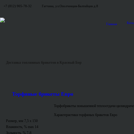
+7 (812) 905-78-32
Гатчина, ул.Ополченцев-Балтийцев д.8
Ката
Главная
Доставка топливных брикетов в Красный Бор
Торфяные брикеты Евро
Торфобрикеты повышенной теплоотдачи цилиндриче
Характеристики торфяных брикетов Евро
Размер, мм 7,5 x 150
Влажность, % max 14
Зольность, % 7-8