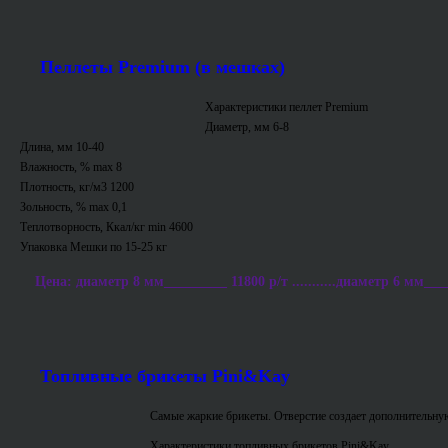
Пеллеты Premium (в мешках)
Характеристики пеллет Premium
Диаметр, мм 6-8
Длина, мм 10-40
Влажность, % max 8
Плотность, кг/м3 1200
Зольность, % max 0,1
Теплотворность, Ккал/кг min 4600
Упаковка Мешки по 15-25 кг
Цена: диаметр 8 мм_________ 11800 р/т ...........диаметр 6 мм___
Топливные брикеты Pini&Kay
Самые жаркие брикеты. Отверстие создает дополнительную
Характеристики топливных брикетов Pini&Kay