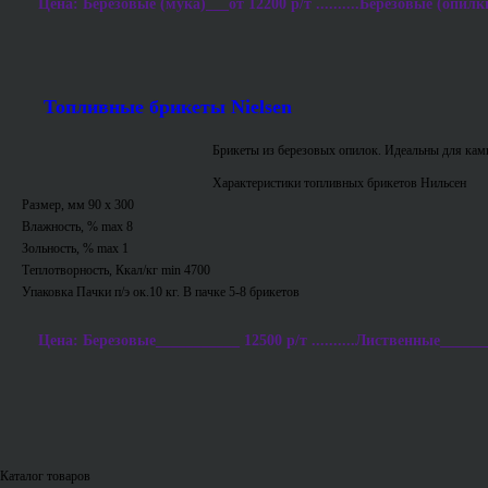
Цена: Березовые (мука)___от 12200 р/т ..........Березовые (опилки
Топливные брикеты Nielsen
Брикеты из березовых опилок. Идеальны для ками
Характеристики топливных брикетов Нильсен
Размер, мм 90 х 300
Влажность, % max 8
Зольность, % max 1
Теплотворность, Ккал/кг min 4700
Упаковка Пачки п/э ок.10 кг. В пачке 5-8 брикетов
Цена: Березовые___________ 12500 р/т ..........Лиственные_______
Каталог товаров