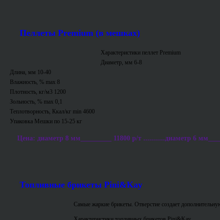
Пеллеты Premium (в мешках)
Характеристики пеллет Premium
Диаметр, мм 6-8
Длина, мм 10-40
Влажность, % max 8
Плотность, кг/м3 1200
Зольность, % max 0,1
Теплотворность, Ккал/кг min 4600
Упаковка Мешки по 15-25 кг
Цена: диаметр 8 мм_________ 11800 р/т ...........диаметр 6 мм___
Топливные брикеты Pini&Kay
Самые жаркие брикеты. Отверстие создает дополнительную
Характеристики топливных брикетов Pini&Kay