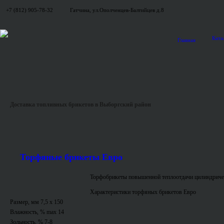
+7 (812) 905-78-32
Гатчина, ул.Ополченцев-Балтийцев д.8
Ката
Главная
Доставка топливных брикетов в Выборгский район
Торфяные брикеты Евро
Торфобрикеты повышенной теплоотдачи цилиндриче
Характеристики торфяных брикетов Евро
Размер, мм 7,5 x 150
Влажность, % max 14
Зольность, % 7-8