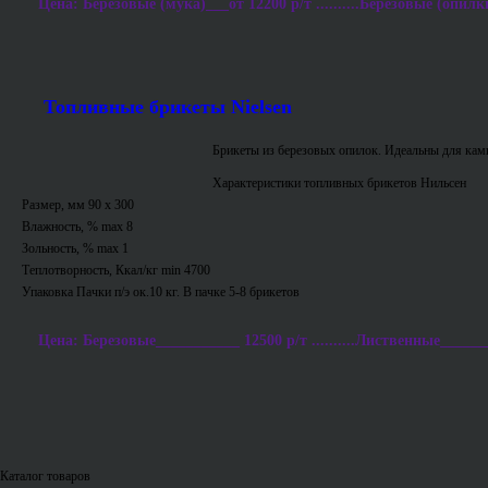
Цена: Березовые (мука)___от 12200 р/т ..........Березовые (опилки
Топливные брикеты Nielsen
Брикеты из березовых опилок. Идеальны для ками
Характеристики топливных брикетов Нильсен
Размер, мм 90 х 300
Влажность, % max 8
Зольность, % max 1
Теплотворность, Ккал/кг min 4700
Упаковка Пачки п/э ок.10 кг. В пачке 5-8 брикетов
Цена: Березовые___________ 12500 р/т ..........Лиственные_______
Каталог товаров